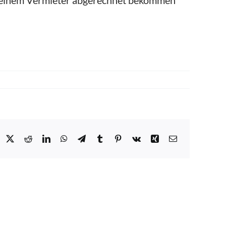
 Deinem Vermieter abgerechnet bekommen
acebook
X
Reddit
LinkedIn
WhatsApp
Telegram
Tumblr
Pinterest
Vk
Xing
E-
Mail