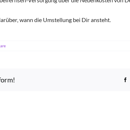
Kabelfernseh-Versorgung über die Nebenkosten von
darüber, wann die Umstellung bei Dir ansteht.
are
tform!
F