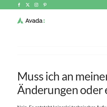
Zum
Facebook
X
Instagram
Pinterest
Inhalt
springen
Muss ich an meine
Änderungen oder e