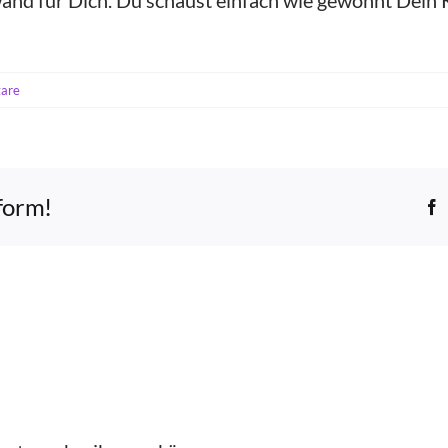
and für Dich. Du schaust einfach wie gewohnt Dein Ka
are
tform!
F