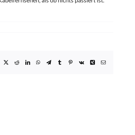
belfernsehen, als ob nichts passiert ist.
acebook
X
Reddit
LinkedIn
WhatsApp
Telegram
Tumblr
Pinterest
Vk
Xing
E-
Mail