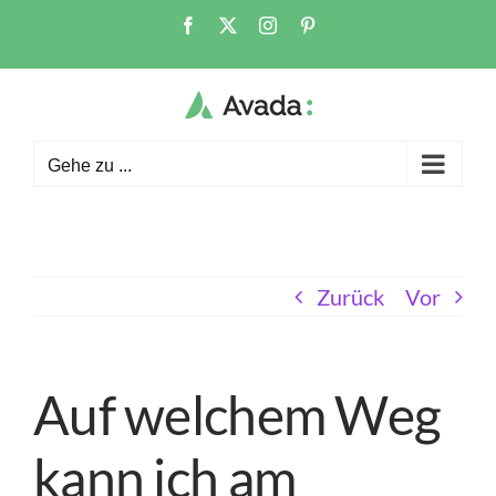
Zum
Facebook
X
Instagram
Pinterest
Inhalt
springen
Gehe zu ...
Zurück
Vor
Auf welchem Weg
kann ich am