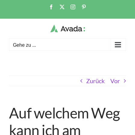
Zum
Facebook
X
Instagram
Pinterest
Inhalt
springen
Gehe zu ...
Zurück
Vor
Auf welchem Weg
kann ich am